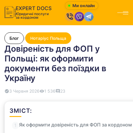
Ми онлайн
EXPERT DOCS
Юридичні послуги
Відк
за кордоном
Блог
/
Нотаріус Польща
Довіреність для ФОП у
Польщі: як оформити
документи без поїздки в
Україну
3 Червня 2026
1 536
23
ЗМІСТ:
Як оформити довіреність для ФОП за кордоном