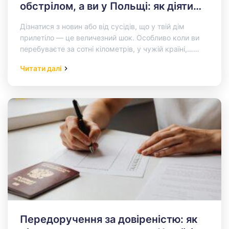
обстрілом, а ви у Польщі: як діяти
через довіреність на представника
Дізнатися з новин або від сусідів, що у твій дім
прилетіло — це величезний шок. Особливо коли ви
перебуваєте за сотні кілометрів, у чужій країні,…
Read More…
Читати далі
Передоручення за довіреністю: як