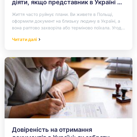
діяти, якщо представник в Україні не
може виконати ваші доручення
Життя часто руйнує плани. Ви живете в Польщі,
оформили документ на близьку людину в Україні, а
вона раптово захворіла або терміново поїхала. Угода
під загрозою,…
Read More…
Читати далі
Довіреність на отримання