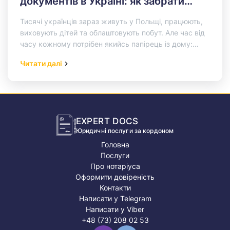
документів в Україні: як забрати
диплом, свідоцтво або довідку,
Тисячі українців зараз живуть у Польщі, працюють,
перебуваючи у Польщі
виховують дітей та облаштовують побут. Але час від
часу кожному потрібен якийсь папірець із дому:
оригінал диплома, свідоцтво…
Read More…
Читати далі
EXPERT DOCS
Юридичні послуги за кордоном
Головна
Послуги
Про нотаріуса
Оформити довіреність
Контакти
Написати у Telegram
Написати у Viber
+48 (73) 208 02 53