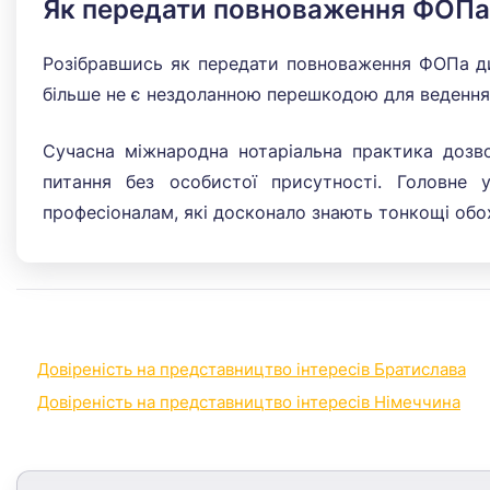
Як передати повноваження ФОПа
Розібравшись як передати повноваження ФОПа ди
більше не є нездоланною перешкодою для ведення
Сучасна міжнародна нотаріальна практика дозво
питання без особистої присутності. Головне 
професіоналам, які досконало знають тонкощі обо
Ця категорія послуг доступна й в інших країнах, де працює
Довіреність на представництво інтересів Братислава
Довіреність на представництво інтересів Німеччина
Деталі залежать від країни оформлення — їх можна перегл